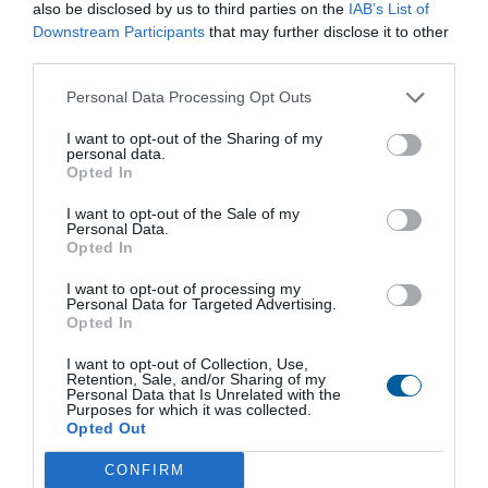
also be disclosed by us to third parties on the
IAB’s List of
Downstream Participants
that may further disclose it to other
third parties.
Obchodní zastoupení
Personal Data Processing Opt Outs
Specialista pro servopohony a průmyslové armatury
Stanislav Šimůnek
I want to opt-out of the Sharing of my
personal data.
+420 731 521 791
Opted In
simunek@regadaceska.cz
Specialista pro elektromagnetické ventily a pneumatické prvky
I want to opt-out of the Sale of my
Personal Data.
Jaroslav Benda
Opted In
+420 734 155 029
benda@regadaceska.cz
I want to opt-out of processing my
Personal Data for Targeted Advertising.
Výroba hliníkových odlitků a zakázková strojírenská výroba
Opted In
Ing. Slavomír Zborovjan
I want to opt-out of Collection, Use,
+420 257 961 302
Retention, Sale, and/or Sharing of my
zborovjan@regadaceska.cz
Personal Data that Is Unrelated with the
Purposes for which it was collected.
Opted Out
O společnosti
CONFIRM