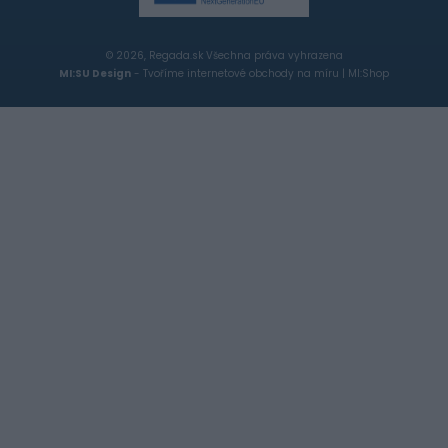
© 2026, Regada.sk Všechna práva vyhrazena
MI:SU Design
- Tvoříme internetové obchody na míru |
MI:Shop