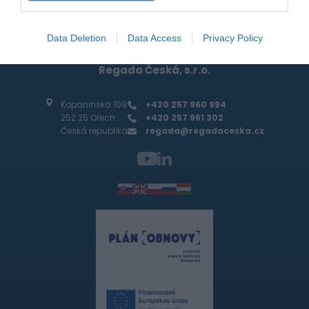
Produkty a služby
Data Deletion
Data Access
Privacy Policy
Regada Česká, s.r.o.
Kopaninská 109
+420 257 960 994
252 25 Ořech
+420 257 961 302
Česká republika
regada@regadaceska.cz