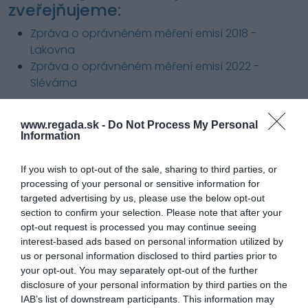
zveřejňujeme:
Zpráva o oprávněném měření emisí 2018 -
Lakovna
Zpráva o oprávněném měření emisí 2022 -
Slévárna
www.regada.sk -
Do Not Process My Personal
Information
Buďte s REGADOU vždy o krok napřed.
If you wish to opt-out of the sale, sharing to third parties, or
Získejte exkluzivní produktové novinky, odborné tipy a aktuality
processing of your personal or sensitive information for
ze světa automatizace – přímo do vaší e-mailové schránky.
targeted advertising by us, please use the below opt-out
Přihlaste se k odběru newsletteru a mějte přehled o tom
section to confirm your selection. Please note that after your
nejdůležitějším.
opt-out request is processed you may continue seeing
interest-based ads based on personal information utilized by
Odeslat
us or personal information disclosed to third parties prior to
your opt-out. You may separately opt-out of the further
Souhlasím se zpracováním osobních údajů.
Zásady ochrany
disclosure of your personal information by third parties on the
osobních údajů
.
IAB’s list of downstream participants. This information may