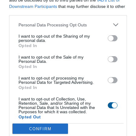
nebo jiného řízení, ve kterém jsou řešena práva
also be disclosed by us to third parties on the
IAB’s List of
Downstream Participants
nebo povinnosti Provozovatele ve vztahu k
that may further disclose it to other
third parties.
příslušnému Subjektu údajů, neskončí doba
zpracování osobních údajů
Personal Data Processing Opt Outs
pro účel podle písm. C) výše před skončením
takového řízení,
I want to opt-out of the Sharing of my
personal data.
k účelu zasílání obchodních sdělení podle písm.
Opted In
D) výše budou osobní údaje zpracovávány do
I want to opt-out of the Sale of my
doby, než Subjekt údajů vyjádří svůj nesouhlas s
Personal Data.
takovým zpracováním,
Opted In
pro účely podle písm. E) výše budou osobní údaje
I want to opt-out of processing my
zpracovávány po dobu, na kterou Dotčená
Personal Data for Targeted Advertising.
osoba udělila Provozovateli souhlas podle
Opted In
samostatně odsouhlaseného souhlasu se
I want to opt-out of Collection, Use,
zpracováním osobních údajů. Subjekt údajů v
Retention, Sale, and/or Sharing of my
Personal Data that Is Unrelated with the
tomto případě bere na vědomí, že před
Purposes for which it was collected.
uplynutím této doby jej může Provozovatel
Opted Out
kontaktovat s cílem obnovit jeho souhlas.
CONFIRM