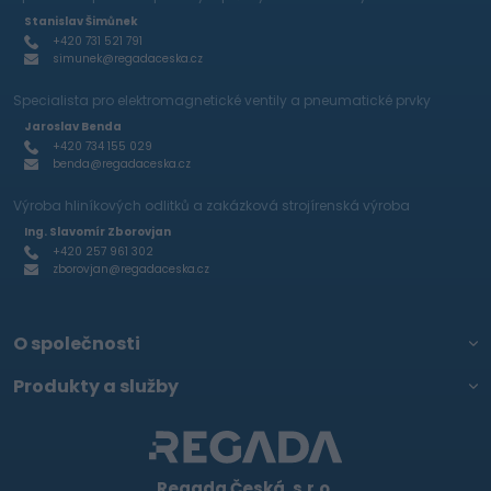
Stanislav Šimůnek
+420 731 521 791
simunek@regadaceska.cz
Specialista pro elektromagnetické ventily a pneumatické prvky
Jaroslav Benda
+420 734 155 029
benda@regadaceska.cz
Výroba hliníkových odlitků a zakázková strojírenská výroba
Ing. Slavomír Zborovjan
+420 257 961 302
zborovjan@regadaceska.cz
O společnosti
Produkty a služby
Regada Česká, s.r.o.