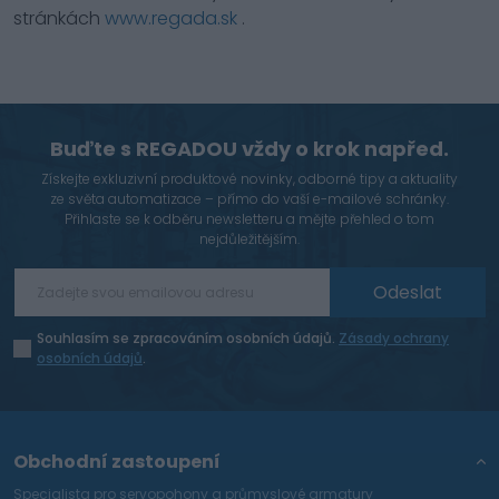
stránkách
www.regada.sk
.
Buďte s REGADOU vždy o krok napřed.
Získejte exkluzivní produktové novinky, odborné tipy a aktuality
ze světa automatizace – přímo do vaší e-mailové schránky.
Přihlaste se k odběru newsletteru a mějte přehled o tom
nejdůležitějším.
Odeslat
Souhlasím se zpracováním osobních údajů.
Zásady ochrany
osobních údajů
.
Obchodní zastoupení
Specialista pro servopohony a průmyslové armatury