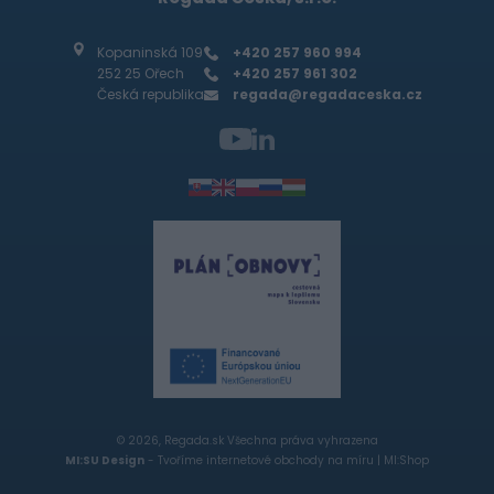
Kopaninská 109
+420 257 960 994
252 25 Ořech
+420 257 961 302
Česká republika
regada@regadaceska.cz
© 2026, Regada.sk Všechna práva vyhrazena
MI:SU Design
- Tvoříme internetové obchody na míru |
MI:Shop