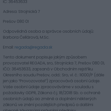
IČ: 36453633
Adresa: Strojnická 7
Prešov 080 01
Odpovědná osoba a správce osobních údajů:
Barbora Čellárová, M.Sc.
Email:
regada@regada.sk
Tento dokument popisuje jakým způsobem
provozovatel REGADA, sro, Strojnícka 7, Prešov 080 01,
IČO: 36453633, zapsaná v Obchodním rejstříku
Okresního soudu Prešov, odd.: Sro, vl. č.: 11000/P (dále
jen jako “Provozovatel”) zpracovává osobní údaje.
Vaše osobní údaje zpracováváme v souladu s
požadavky GDPR, Zákona č.j. 18/2018 Sb. o ochraně
osobních údajů ao změně a doplnění některých
zákonů ve znění pozdějších předpisů a dalšími
obecně závaznými právními předpisy.