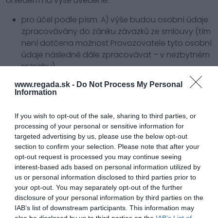
ohledem na výše uvedené:
pro účel podle písm. A) výše budou osobní údaje
zpracovávány do zániku závazků ze smlouvy (tím
není dotčena možnost Provozovatele tyto osobní
údaje následně dále zpracovávat – v nezbytném
rozsahu),
pro účel podle písm. B), C), D) a/nebo E) výše,
www.regada.sk -
Do Not Process My Personal
pro účel podle písm. B) výše budou osobní údaje
Information
zpracovávány po dobu trvání příslušné právní
povinnosti Provozovatele,
If you wish to opt-out of the sale, sharing to third parties, or
pro účel podle písm. C) výše budou osobní údaje
processing of your personal or sensitive information for
zpracovávány do uplynutí 4. kalendářního roku
targeted advertising by us, please use the below opt-out
section to confirm your selection. Please note that after your
následujícího po skončení záruční doby podle
opt-out request is processed you may continue seeing
smlouvy (pokud byla ve smlouvě dohodnuta
interest-based ads based on personal information utilized by
záruka za jakost), nejméně však do uplynutí 5.
us or personal information disclosed to third parties prior to
kalendářního roku následujícího po zániku
your opt-out. You may separately opt-out of the further
závazků ze smlouvy,
disclosure of your personal information by third parties on the
v případě zahájení a trvání soudního, správního
IAB’s list of downstream participants. This information may