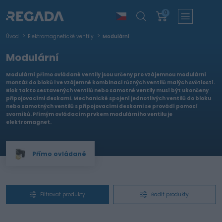
0
Úvod
Elektromagnetické ventily
Modulární
Modulární
Modulární přímo ovládané ventily jsou určeny pro vzájemnou modulární
montáž do bloků i ve vzájemné kombinaci různých ventilů malých světlostí.
Blok takto sestavených ventilů nebo samotné ventily musí být ukončeny
připojovacími deskami. Mechanické spojení jednotlivých ventilů do bloku
nebo samotných ventilů s připojovacími deskami se provádí pomocí
svorníků. Přímým ovládacím prvkem modulárního ventilu je
elektromagnet.
Přímo ovládané
Filtrovat produkty
Řadit produkty