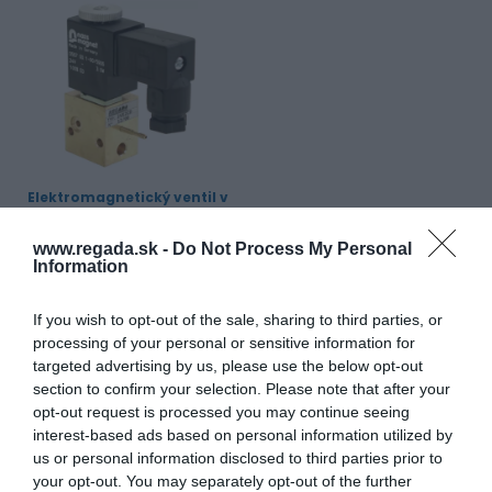
Elektromagnetický ventil v
základní poloze uzavřen
Princip funkce:
přímo ovládané
www.regada.sk -
Do Not Process My Personal
Funkce:
3/2 NC, 2/2 NC
Information
DN a připojení:
1 - 2 mm / o-
kroužek; M5
If you wish to opt-out of the sale, sharing to third parties, or
processing of your personal or sensitive information for
Zobrazit produkt
targeted advertising by us, please use the below opt-out
section to confirm your selection. Please note that after your
opt-out request is processed you may continue seeing
interest-based ads based on personal information utilized by
us or personal information disclosed to third parties prior to
your opt-out. You may separately opt-out of the further