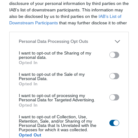
Buďte s REGADOU vždy o krok napřed.
disclosure of your personal information by third parties on the
IAB’s list of downstream participants. This information may
Získejte exkluzivní produktové novinky, odborné tipy a aktuality
also be disclosed by us to third parties on the
IAB’s List of
ze světa automatizace – přímo do vaší e-mailové schránky.
Přihlaste se k odběru newsletteru a mějte přehled o tom
Downstream Participants
that may further disclose it to other
nejdůležitějším.
third parties.
Odeslat
Personal Data Processing Opt Outs
I want to opt-out of the Sharing of my
Souhlasím se zpracováním osobních údajů.
Zásady ochrany
personal data.
osobních údajů
.
Opted In
I want to opt-out of the Sale of my
Personal Data.
Opted In
Obchodní zastoupení
I want to opt-out of processing my
Specialista pro servopohony a průmyslové armatury
Personal Data for Targeted Advertising.
Opted In
Stanislav Šimůnek
+420 731 521 791
simunek@regadaceska.cz
I want to opt-out of Collection, Use,
Retention, Sale, and/or Sharing of my
Personal Data that Is Unrelated with the
Specialista pro elektromagnetické ventily a pneumatické prvky
Purposes for which it was collected.
Opted Out
Jaroslav Benda