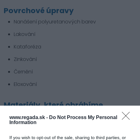
Povrchové úpravy
Nanášení polyuretanových barev
Lakování
Kataforéza
Zinkování
Černění
Eloxování
Materiály, které obrábíme
www.regada.sk -
Do Not Process My Personal
Information
If you wish to opt-out of the sale, sharing to third parties, or