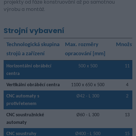
projekty od fáze konstruování až po samotnou
výrobu a montáž.
Strojní vybavení
Technologická skupina
Max. rozměry
Množstv
strojů a zařízení
opracování [mm]
Horizontální obráběcí
500 x 500
11
centra
Vertikální obráběcí centra
1100 x 650 x 500
4
CNC automaty s
Ø42 - L 300
2
protivřetenem
CNC soustružnické
Ø60 - L 300
13
automaty
CNC soustruhy
Ø400 - L 500
15