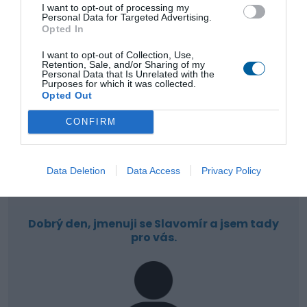
I want to opt-out of processing my
Konstrukce a vytvoření dokumentace
Personal Data for Targeted Advertising.
Opted In
I want to opt-out of Collection, Use,
Retention, Sale, and/or Sharing of my
Dodávka do 4 týdnů
Personal Data that Is Unrelated with the
Purposes for which it was collected.
Opted Out
CONFIRM
Doprava výrobků až k zákazníkovi
Data Deletion
Data Access
Privacy Policy
Kontakt
Dobrý den, jmenuji se Slavomír a jsem tady
pro vás.