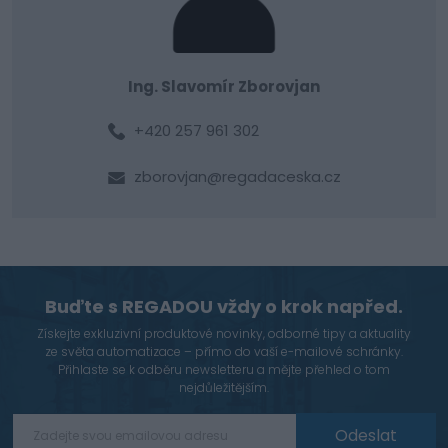
Ing. Slavomír Zborovjan
+420 257 961 302
zborovjan@regadaceska.cz
Buďte s REGADOU vždy o krok napřed.
Získejte exkluzivní produktové novinky, odborné tipy a aktuality
ze světa automatizace – přímo do vaší e-mailové schránky.
Přihlaste se k odběru newsletteru a mějte přehled o tom
nejdůležitějším.
Odeslat