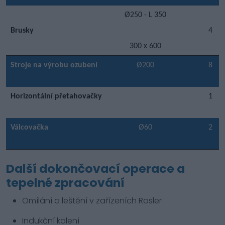
Ø250 - L 350
Brusky
4
300 x 600
Stroje na výrobu ozubení
Ø200
8
Horizontální přetahovačky
1
Válcovačka
Ø60
2
Další dokončovací operace a
tepelné zpracování
Omílání a leštění v zařízeních Rosler
Indukční kalení