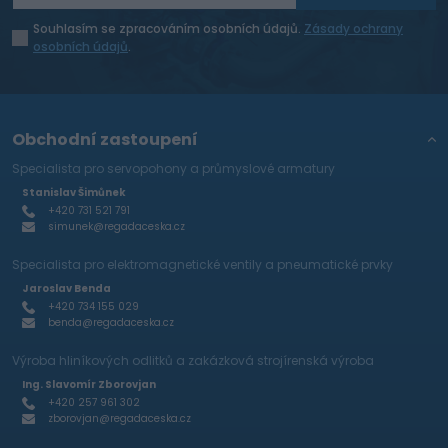
Souhlasím se zpracováním osobních údajů.
Zásady ochrany
osobních údajů
.
Obchodní zastoupení
Specialista pro servopohony a průmyslové armatury
Stanislav Šimůnek
+420 731 521 791
simunek@regadaceska.cz
Specialista pro elektromagnetické ventily a pneumatické prvky
Jaroslav Benda
+420 734 155 029
benda@regadaceska.cz
Výroba hliníkových odlitků a zakázková strojírenská výroba
Ing. Slavomír Zborovjan
+420 257 961 302
zborovjan@regadaceska.cz