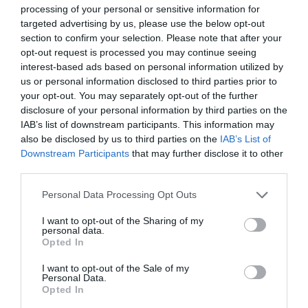
processing of your personal or sensitive information for
targeted advertising by us, please use the below opt-out
HLINÍK
MOSAZ
NEREZ
section to confirm your selection. Please note that after your
opt-out request is processed you may continue seeing
interest-based ads based on personal information utilized by
Další služby
us or personal information disclosed to third parties prior to
your opt-out. You may separately opt-out of the further
disclosure of your personal information by third parties on the
IAB’s list of downstream participants. This information may
also be disclosed by us to third parties on the
IAB’s List of
Vypalování laserem, plazmou a vodním
Downstream Participants
that may further disclose it to other
paprskem
third parties.
Personal Data Processing Opt Outs
Mechanické zkoušky a analýzy
I want to opt-out of the Sharing of my
personal data.
Opted In
I want to opt-out of the Sale of my
Montáž sestav a podsestav
Personal Data.
Opted In