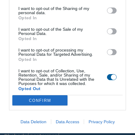
Zobrazit produkt
I want to opt-out of the Sharing of my
personal data.
Opted In
I want to opt-out of the Sale of my
Personal Data.
Opted In
Buďte s REGADOU vždy o krok napřed.
I want to opt-out of processing my
Personal Data for Targeted Advertising.
Získejte exkluzivní produktové novinky, odborné tipy a aktuality
Opted In
ze světa automatizace – přímo do vaší e-mailové schránky.
Přihlaste se k odběru newsletteru a mějte přehled o tom
I want to opt-out of Collection, Use,
Retention, Sale, and/or Sharing of my
nejdůležitějším.
Personal Data that Is Unrelated with the
Purposes for which it was collected.
Opted Out
Odeslat
CONFIRM
Souhlasím se zpracováním osobních údajů.
Zásady ochrany
osobních údajů
.
Data Deletion
Data Access
Privacy Policy