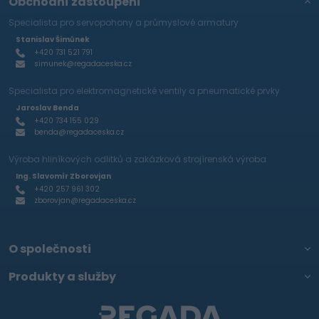
Obchodní zastoupení
Specialista pro servopohony a průmyslové armatury
Stanislav Šimůnek
+420 731 521 791
simunek@regadaceska.cz
Specialista pro elektromagnetické ventily a pneumatické prvky
Jaroslav Benda
+420 734 155 029
benda@regadaceska.cz
Výroba hliníkových odlitků a zakázková strojírenská výroba
Ing. Slavomír Zborovjan
+420 257 961 302
zborovjan@regadaceska.cz
O společnosti
Produkty a služby