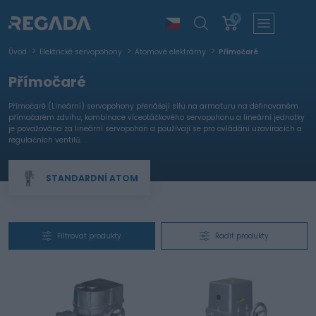
0
Úvod
Elektrické servopohony
Atomové elektrárny
Přímočaré
Přímočaré
Přímočaré (Lineární) servopohony přenášejí sílu na armaturu na definovaném
přímočarém zdvihu, kombinace víceotáčkového servopohonu a lineární jednotky
je považována za lineární servopohon a používají se pro ovládání uzavíracích a
regulačních ventilů.
STANDARDNÍ ATOM
Filtrovat produkty
Řadit produkty