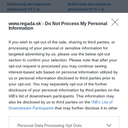
Elektrický servopohon
Elektrický servopohon
přímočarý ST 1-A
přímočarý ST 0.1-A
Využití v odvětví:
Energie
Využití v odvětví:
Energie
Krytí:
IP 67
Krytí:
IP 67
www.regada.sk -
Do Not Process My Personal
Vypínací síla:
2300 až 10 000 N
Vypínací síla:
1900 až 7200 N
Information
Zobrazit produkt
Zobrazit produkt
If you wish to opt-out of the sale, sharing to third parties, or
processing of your personal or sensitive information for
targeted advertising by us, please use the below opt-out
section to confirm your selection. Please note that after your
opt-out request is processed you may continue seeing
interest-based ads based on personal information utilized by
us or personal information disclosed to third parties prior to
your opt-out. You may separately opt-out of the further
disclosure of your personal information by third parties on the
IAB’s list of downstream participants. This information may
Elektrický servopohon
also be disclosed by us to third parties on the
IAB’s List of
přímočarý ST 0-A
Downstream Participants
that may further disclose it to other
Využití v odvětví:
third parties.
Energie
Krytí:
IP 67
Vypínací síla:
360 až 4500 N
Personal Data Processing Opt Outs