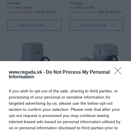
Průmysl
Průmysl
Krytí:
IP 67, IP 68
Krytí:
IP 67, IP 68
Vypínací moment:
72 až 145 Nm
Vypínací moment:
290 až 350 Nm
Zobrazit produkt
Zobrazit produkt
www.regada.sk -
Do Not Process My Personal
Information
Elektrický servopohon
Elektrický servopohon
If you wish to opt-out of the sale, sharing to third parties, or
jednootáčkový SP 2.4
jednootáčkový MPR
processing of your personal or sensitive information for
Využití v odvětví:
targeted advertising by us, please use the below opt-out
Energie, Voda,
Využití v odvětví:
Energie, Voda,
Průmysl
Průmysl
section to confirm your selection. Please note that after your
Krytí:
IP 67, IP 68
Krytí:
IP 67
opt-out request is processed you may continue seeing
Vypínací moment:
575 až 650 Nm
Vypínací moment:
25 až 125 Nm
interest-based ads based on personal information utilized by
us or personal information disclosed to third parties prior to
Zobrazit produkt
Zobrazit produkt