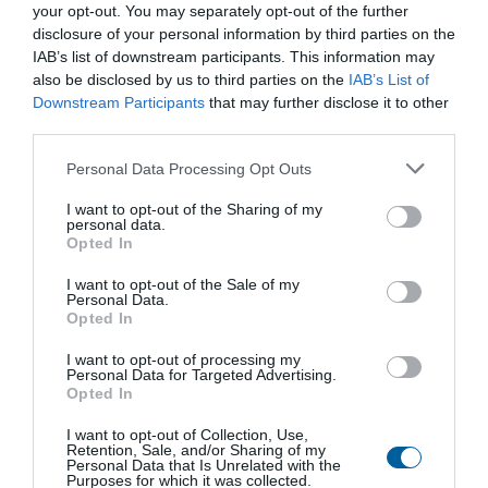
your opt-out. You may separately opt-out of the further
disclosure of your personal information by third parties on the
IAB’s list of downstream participants. This information may
also be disclosed by us to third parties on the
IAB’s List of
Downstream Participants
that may further disclose it to other
third parties.
Personal Data Processing Opt Outs
I want to opt-out of the Sharing of my
personal data.
Elektrický servopohon
Elektrický servopohon
Opted In
jednootáčkový MPR 5
jednootáčkový UP 1
Využití v odvětví:
I want to opt-out of the Sale of my
Energie, Voda,
Využití v odvětví:
Energie, Voda,
Personal Data.
Průmysl
Průmysl
Krytí:
IP 65, IP 67
Krytí:
IP 66, IP 68
Opted In
Vypínací moment:
180 až 1000 Nm
Vypínací moment:
22 až 170 Nm
I want to opt-out of processing my
Personal Data for Targeted Advertising.
Zobrazit produkt
Zobrazit produkt
Opted In
I want to opt-out of Collection, Use,
Retention, Sale, and/or Sharing of my
Personal Data that Is Unrelated with the
Purposes for which it was collected.