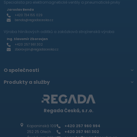
Specialista pro elektromagnetické ventily a pneumatické prvky
Jaroslav Benda
+420 734 155 029
benda@regadaceska.cz
Výroba hliníkových odlitků a zakázková strojírenská výroba
Ing. Slavomír Zborovjan
+420 257 961 302
zborovjan@regadaceska.cz
O společnosti
Produkty a služby
Regada Česká, s.r.o.
Kopaninská 109
+420 257 960 994
252 25 Ořech
+420 257 961 302