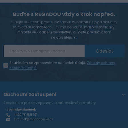
Buďte s REGADOU vždy o krok napřed.
Získejte exkluzivní produktové novinky, odborné tipy a aktuality
ze světa automatizace – přímo do vaší e-mailové schránky.
Přihlaste se k odběru newsletteru a mějte přehled o tom
nejdůležitějším.
Odeslat
Souhlasím se zpracováním osobních údajů.
Zásady ochrany
osobních údajů
.
Obchodní zastoupení
Specialista pro servopohony a průmyslové armatury
Stanislav Šimůnek
+420 731 521 791
simunek@regadaceska.cz