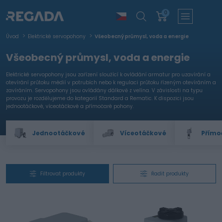
0
Úvod
Elektrické servopohony
Všeobecný průmysl, voda a energie
Všeobecný průmysl, voda a energie
Elektrické servopohony jsou zařízení sloužící k ovládání armatur pro uzavírání a
otevírání průtoku médií v potrubích nebo k regulaci průtoku řízeným otevíráním a
zavíráním. Servopohony jsou ovládány dálkově z velína. V závislosti na typu
provozu je rozdělujeme do kategorií Standard a Rematic. K dispozici jsou
jednootáčkové, víceotáčkové a přímočaré pohony.
Jednootáčkové
Víceotáčkové
Přímo
Filtrovat produkty
Řadit produkty