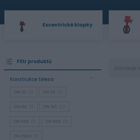
Excentrické klapky
Filtr produktů
Zobrazuje s
Konstrukce tělesa
DN 32
(1)
DN 50
(1)
DN 80
(1)
DN 150
(2)
DN 500
(1)
DN 800
(1)
DN 2000
(1)