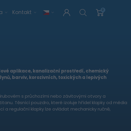
0
ra
Kontakt
lové aplikace, kanalizační prostředí, chemický
ynů, barviv, korozivních, toxických a lepivých
řírubovém s průchozími nebo závitovými otvory a
tanu. Těsnící pouzdro, které izoluje hřídel klapky od média
cí a regulační klapky lze ovládat mechanicky ručně,