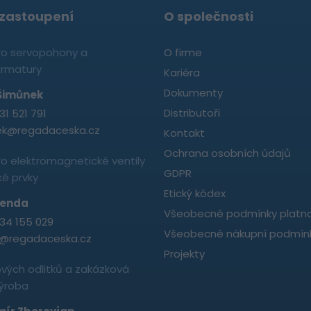
zastoupení
O společnosti
pro servopohony a
O firme
armatury
Kariéra
Dokumenty
 Šimůnek
Distributoři
31 521 791
ek@regadaceska.cz
Kontakt
Ochrana osobních údajů
ro elektromagnetické ventily
GDPR
é prvky
Etický kódex
Benda
Všeobecné podmínky platno
34 155 029
Všeobecné nákupní podmín
@regadaceska.cz
Projekty
ových odlitků a zakázková
výroba