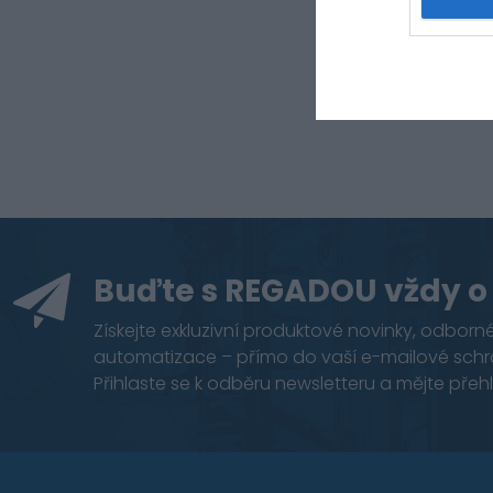
Z
Buďte s REGADOU vždy o
Získejte exkluzivní produktové novinky, odborné
automatizace – přímo do vaší e-mailové schr
Přihlaste se k odběru newsletteru a mějte přehl