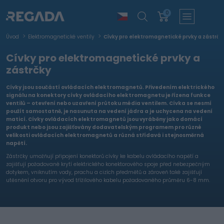
0
Úvod
Elektromagnetické ventily
Cívky pro elektromagnetické prvky a zástrčk
Cívky pro elektromagnetické prvky a
zástrčky
Cívky jsou součástí ovládacích elektromagnetů. Přivedením elektrického
signálu na konektory cívky ovládacího elektromagnetu je řízena funkce
ventilů – otevření nebo uzavření průtoku média ventilem. Cívka se nesmí
použít samostatně, je nasunuta na vedení jádra a je uchycena na vedení
maticí. Cívky ovládacích elektromagnetů jsou vyráběny jako domácí
produkt nebo jsou zajišťovány dodavatelským programem pro různé
velikosti ovládacích elektromagnetů a různá střídavá i stejnosměrná
napětí.
Zástrčky umožňují připojení konektorů cívky ke kabelu ovládacího napětí a
zajišťují požadované krytí elektrického konektorového spoje před nebezpečným
dotykem, vniknutím vody, prachu a cizích předmětů a zároveň také zajišťují
utěsnění otvoru pro vývod třížilového kabelu požadovaného průměru 6-8 mm.