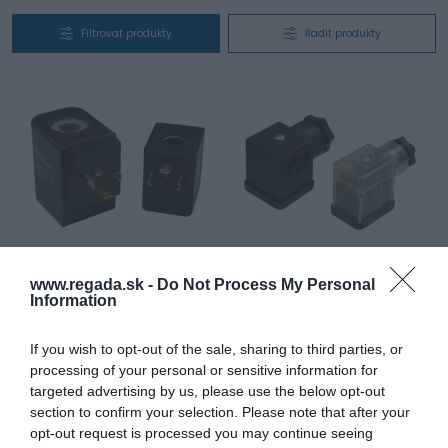
Filtrovat produkty
Řadit produkty
Cívky
Zástrčky
www.regada.sk -
Do Not Process My Personal
Krytí:
IP 65
Krytí:
IP 65
Information
Teplota okolí:
-20 až 50 °C
Standardní napětí:
Umax.250 V AC,
Standardní napětí:
12 V DC, 24 V
24 V AC/DC, 110 V AC/DC, 230 V
DC, 48 V DC, 110 V DC, 12 V, 24 V, 48
AC/DC
If you wish to opt-out of the sale, sharing to third parties, or
V, 110 V, 220 V, 230 V / 50 Hz, 12 V,
Počet pólů:
2x pracovní, 1x
24 V, 48 V, 110 V, 220 V, 230 V / 60
ochranný
processing of your personal or sensitive information for
Hz
targeted advertising by us, please use the below opt-out
section to confirm your selection. Please note that after your
Zobrazit produkt
Zobrazit produkt
opt-out request is processed you may continue seeing