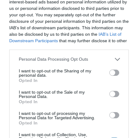
interest-based ads based on personal information utilized by
us or personal information disclosed to third parties prior to
your opt-out. You may separately opt-out of the further
disclosure of your personal information by third parties on the
IAB’s list of downstream participants. This information may
also be disclosed by us to third parties on the
IAB’s List of
Buďte s REGADOU vždy o krok napřed.
Downstream Participants
that may further disclose it to other
Získejte exkluzivní produktové novinky, odborné tipy a aktuality
third parties.
ze světa automatizace – přímo do vaší e-mailové schránky.
Přihlaste se k odběru newsletteru a mějte přehled o tom
Personal Data Processing Opt Outs
nejdůležitějším.
I want to opt-out of the Sharing of my
personal data.
Odeslat
Opted In
Souhlasím se zpracováním osobních údajů.
Zásady ochrany
I want to opt-out of the Sale of my
osobních údajů
.
Personal Data.
Opted In
I want to opt-out of processing my
Personal Data for Targeted Advertising.
Opted In
Obchodní zastoupení
Specialista pro servopohony a průmyslové armatury
I want to opt-out of Collection, Use,