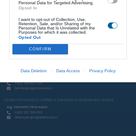
Personal Data for Targeted Advertising.
osobních údajů
.
Opted In
I want to opt-out of Collection, Use,
Retention, Sale, and/or Sharing of my
Personal Data that Is Unrelated with the
Obchodní zastoupení
Purposes for which it was collected.
Opted Out
Specialista pro servopohony a průmyslové armatury
Stanislav Šimůnek
CONFIRM
+420 731 521 791
simunek@regadaceska.cz
Specialista pro elektromagnetické ventily a pneumatické prvky
Data Deletion
Data Access
Privacy Policy
Jaroslav Benda
+420 734 155 029
benda@regadaceska.cz
Výroba hliníkových odlitků a zakázková strojírenská výroba
Ing. Slavomír Zborovjan
+420 257 961 302
zborovjan@regadaceska.cz