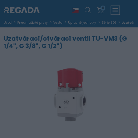
0
Úvod
Pneumatické prvky
Vesta
Úpravné jednotky
Série ZDE
Uzatvárací
Uzatvárací/otvárací ventil TU-VM3 (G
1/4", G 3/8", G 1/2")