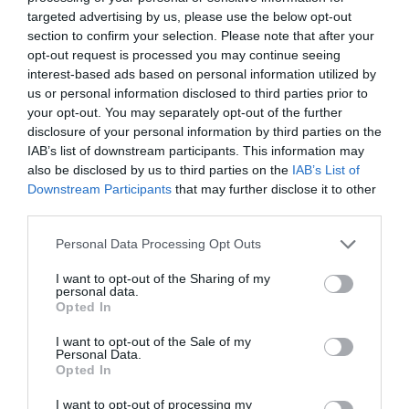
regulátory tlaku sú ovládané acetálovým polymérovým piestom s NBR tesnením.
targeted advertising by us, please use the below opt-out
section to confirm your selection. Please note that after your
opt-out request is processed you may continue seeing
interest-based ads based on personal information utilized by
Soubory ke stažení
us or personal information disclosed to third parties prior to
your opt-out. You may separately opt-out of the further
disclosure of your personal information by third parties on the
Katalógový list
IAB’s list of downstream participants. This information may
also be disclosed by us to third parties on the
IAB’s List of
Downstream Participants
that may further disclose it to other
third parties.
Personal Data Processing Opt Outs
Buďte s REGADOU vždy o krok napřed.
Získejte exkluzivní produktové novinky, odborné tipy a aktuality
I want to opt-out of the Sharing of my
personal data.
ze světa automatizace – přímo do vaší e-mailové schránky.
Opted In
Přihlaste se k odběru newsletteru a mějte přehled o tom
nejdůležitějším.
I want to opt-out of the Sale of my
Personal Data.
Odeslat
Opted In
I want to opt-out of processing my
Souhlasím se zpracováním osobních údajů.
Zásady ochrany