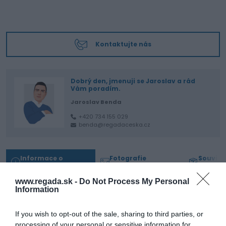
Kontaktujte nás
Dobrý den, jmenuji se Jaroslav a rád
Vám poradím.
Jaroslav Benda
+420 734 155 029
benda@regadaceska.cz
Informace o
Fotografie
Souvisej
produktu
produktu
produk
www.regada.sk -
Do Not Process My Personal
Information
Séria regulátorov tlaku Vesta TU je koncipovaná pre trvanlivosť a dlhú životnosť.
Telá série sú z tlakovo liateho hliníka, zatiaľ čo ovládacie časti sú vyrobené zo
špeciálneho polyméru pre vysokú odolnosť. Pre väčšiu odolnosť sú pre série TU-3,
TU-4, TU-4H a TU-5 k dispozícii verzie kovových ovládacích prvkov s prizmatickým
If you wish to opt-out of the sale, sharing to third parties, or
indikátorom. Nakoniec, aby sa pridala väčšia pevnosť a lepšia kontrola výstupu,
processing of your personal or sensitive information for