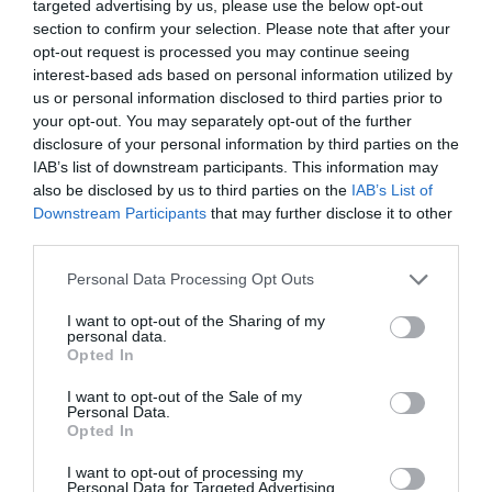
targeted advertising by us, please use the below opt-out
Mechanické připojení přírubové podle ISO 5211
section to confirm your selection. Please note that after your
Ruční ovládání
opt-out request is processed you may continue seeing
Rozšířené vybavení
interest-based ads based on personal information utilized by
us or personal information disclosed to third parties prior to
Místní ovládání pro servopohony s DMS3
Modul přídavných relé RE3, RE4, RE5
your opt-out. You may separately opt-out of the further
Modul přídavných relé RE1, RE2, RE3, RE4, RE5, READY
disclosure of your personal information by third parties on the
Provedení s ovládací jednotkou PROFIBUS DP V0/V1
IAB’s list of downstream participants. This information may
Vyhotovění s ovládací jednotkou MODBUS RTU
Krytí IP 68
also be disclosed by us to third parties on the
IAB’s List of
Downstream Participants
that may further disclose it to other
third parties.
Soubory ke stažení
Personal Data Processing Opt Outs
I want to opt-out of the Sharing of my
personal data.
Všeobecne platné podmienky
Opted In
I want to opt-out of the Sale of my
Personal Data.
Katalógový list
Opted In
I want to opt-out of processing my
Personal Data for Targeted Advertising.