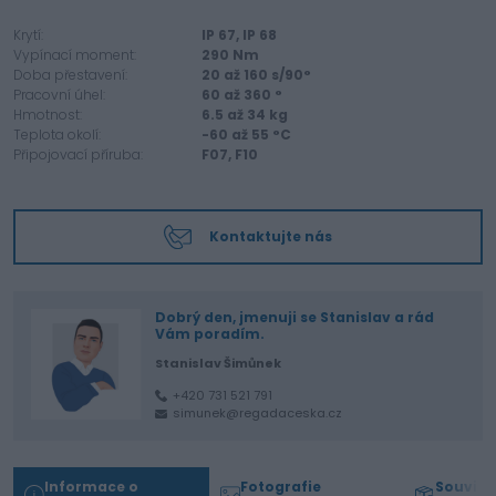
Krytí:
IP 67,
IP 68
Vypínací moment:
290
Nm
Doba přestavení:
20 až
160
s/90°
Pracovní úhel:
60 až
360
°
Hmotnost:
6.5 až
34
kg
Teplota okolí:
-60 až
55
°C
Připojovací příruba:
F07,
F10
Kontaktujte nás
Dobrý den, jmenuji se Stanislav a rád
Vám poradím.
Stanislav Šimůnek
+420 731 521 791
simunek@regadaceska.cz
Informace o
Fotografie
Souvisej