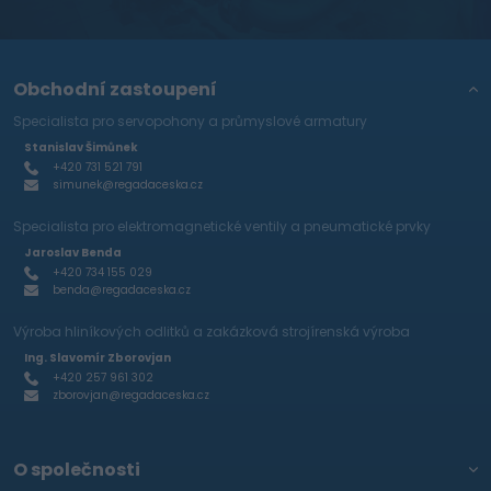
Obchodní zastoupení
Specialista pro servopohony a průmyslové armatury
Stanislav Šimůnek
+420 731 521 791
simunek@regadaceska.cz
Specialista pro elektromagnetické ventily a pneumatické prvky
Jaroslav Benda
+420 734 155 029
benda@regadaceska.cz
Výroba hliníkových odlitků a zakázková strojírenská výroba
Ing. Slavomír Zborovjan
+420 257 961 302
zborovjan@regadaceska.cz
O společnosti