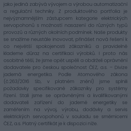
jako jediná zabývá vývojem a výrobou automatizační
a regulační techniky. Z produktového portfolia je
nejvýznamnějším zástupcem kategorie elektrických
servopohonů s možností nasazení do různých typů
provozů a různých okolních podmínek. Naše produkty
se snažíme neustále inovovat, přinášet nová řešení k
co největší spokojenosti zákazníků a pravidelně
klademe důraz na certifikaci výrobků. I proto nás
osobitně těší, že jsme opět uspěli a obdrželi oprávnění
dodavatele pro českou společnost ČEZ, a.s. – Divize
jaderná energetika. Podle Atomového zákona
(č.263/2016 Sb, v platném znění) jsme splnili
požadavky specifikované zákazníky pro systémy
řízení. Stali jsme se oprávněnými a kvalifikovanými
dodavateli zařízení do jaderné energetiky se
zaměřením na vývoj, výrobu, dodávky a servis
elektrických servopohonů v souladu se směrnicemi
ČEZ, a.s. Platný certifikát je k dispozici níže.