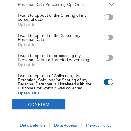
Personal Data Processing Opt Outs
I want to opt-out of the Sharing of my
personal data.
Opted In
I want to opt-out of the Sale of my
Personal Data.
Opted In
I want to opt-out of processing my
Personal Data for Targeted Advertising.
Buďte s REGADOU vždy o krok napřed.
Opted In
Získejte exkluzivní produktové novinky, odborné tipy a aktuality
I want to opt-out of Collection, Use,
ze světa automatizace – přímo do vaší e-mailové schránky.
Retention, Sale, and/or Sharing of my
Přihlaste se k odběru newsletteru a mějte přehled o tom
Personal Data that Is Unrelated with the
nejdůležitějším.
Purposes for which it was collected.
Opted Out
Odeslat
CONFIRM
Souhlasím se zpracováním osobních údajů.
Zásady ochrany
osobních údajů
.
Data Deletion
Data Access
Privacy Policy