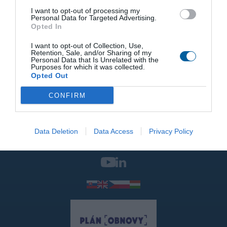
Инж. Марко Штофан
I want to opt-out of processing my
+421 51 7480 462
Personal Data for Targeted Advertising.
servis@regada.sk
Opted In
I want to opt-out of Collection, Use,
О компании
Retention, Sale, and/or Sharing of my
Personal Data that Is Unrelated with the
Purposes for which it was collected.
Продукты и услуги
Opted Out
CONFIRM
Strojnícka 7
+421 51 7480 411
Data Deletion
Data Access
Privacy Policy
080 01 Prešov
regada@regada.sk
Словакия