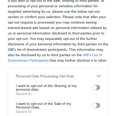
If you wish to opt-out of the sale, sharing to third parties, or
Я согласен на обработку персональных данных.
политика
processing of your personal or sensitive information for
конфиденциальности
.
targeted advertising by us, please use the below opt-out
section to confirm your selection. Please note that after your
opt-out request is processed you may continue seeing
interest-based ads based on personal information utilized by
Представительство
us or personal information disclosed to third parties prior to
your opt-out. You may separately opt-out of the further
Продажа сервоприводов и промышленной арматуры
disclosure of your personal information by third parties on the
Инж. Марко Штофан
IAB’s list of downstream participants. This information may
+421 51 7480 462
stofan@regada.sk
also be disclosed by us to third parties on the
IAB’s List of
Downstream Participants
that may further disclose it to other
Продажа электромагнитных клапанов, пневматических элементов и РТП
third parties.
Инж. Ян Михелич
+421 51 7480 465
Personal Data Processing Opt Outs
mihelic@regada.sk
I want to opt-out of the Sharing of my
Производство алюминиевого литья и разработка на заказ
personal data.
Opted In
Камила Кечерова
+421 51 7480 461
I want to opt-out of the Sale of my
kecerova@regada.sk
Personal Data.
Opted In
Сервис