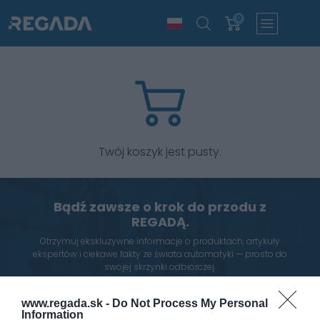
0
Twój koszyk jest pusty.
Bądź zawsze o krok do przodu z
REGADĄ.
Otrzymuj ekskluzywne informacje o produktach, artykuły
ekspertów i ciekawe fakty ze świata automatyki — prosto do
swojej skrzynki odbiorczej.
Zapisz się do naszego newslettera, aby nie przegapić niczego
ważnego.
www.regada.sk -
Do Not Process My Personal
Information