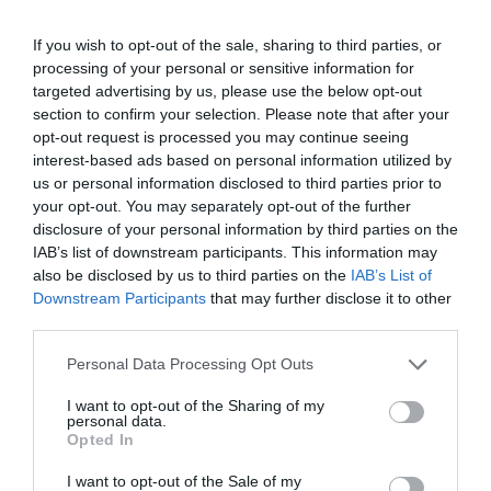
Wysłać
If you wish to opt-out of the sale, sharing to third parties, or
Wyrażam zgodę na przetwarzanie danych osobowych.
Polityka
processing of your personal or sensitive information for
ochrony danych osobowych
.
targeted advertising by us, please use the below opt-out
section to confirm your selection. Please note that after your
opt-out request is processed you may continue seeing
interest-based ads based on personal information utilized by
Kupiectwo
us or personal information disclosed to third parties prior to
your opt-out. You may separately opt-out of the further
Sprzedaż serwonapędów i armatury przemysłowej
disclosure of your personal information by third parties on the
Ing. Marko Štofan
IAB’s list of downstream participants. This information may
+421 51 7480 462
stofan@regada.sk
also be disclosed by us to third parties on the
IAB’s List of
Downstream Participants
that may further disclose it to other
Sprzedaż zaworów elektromagnetycznych, elementów
third parties.
pneumatycznych i RTP
Ing. Ján Mihelič
Personal Data Processing Opt Outs
+421 51 7480 465
mihelic@regada.sk
I want to opt-out of the Sharing of my
personal data.
Opted In
Produkcja odlewów aluminiowych oraz produkcja inżynieryjna na
zamówienie
I want to opt-out of the Sale of my
Kamila Kecerová