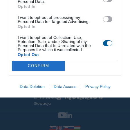
Personal Data.
+421 51 7480 461
Opted In
kecerova@regada.sk
I want to opt-out of processing my
Szef serwisu technicznego
Personal Data for Targeted Advertising.
Opted In
Ing. Marko Štofan
+421 51 7480 462
servis@regada.sk
I want to opt-out of Collection, Use,
Retention, Sale, and/or Sharing of my
Personal Data that Is Unrelated with the
Purposes for which it was collected.
O firmie
Opted Out
Produkty i usługi
CONFIRM
Data Deletion
Data Access
Privacy Policy
Strojnícka 7
+421 51 7480 411
080 01 Prešov
regada@regada.sk
Słowacja