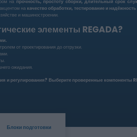
ором на
прочность, простоту сборки, длительный срок сл
 акцентом на
качество обработки, тестирование и надёжность
озяйстве и машиностроении.
тические элементы REGADA?
ми.
ролем от проектирования до отгрузки.
ами.
ты.
него ожидания.
ния и регулирования? Выберите проверенные компоненты 
Блоки подготовки