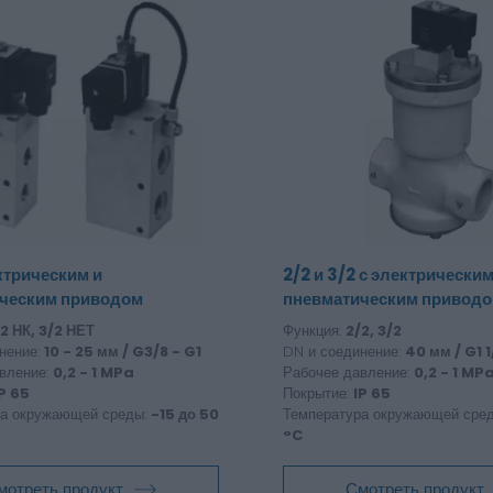
ктрическим и
2/2 и 3/2 с электрическим
ческим приводом
пневматическим привод
2 НК, 3/2 НЕТ
Функция:
2/2, 3/2
нение:
10 - 25 мм / G3/8 - G1
DN и соединение:
40 мм / G1 1
вление:
0,2 - 1 MPa
Рабочее давление:
0,2 - 1 MP
P 65
Покрытие:
IP 65
ра окружающей среды:
-15 до 50
Температура окружающей сре
°C
мотреть продукт
Смотреть продукт