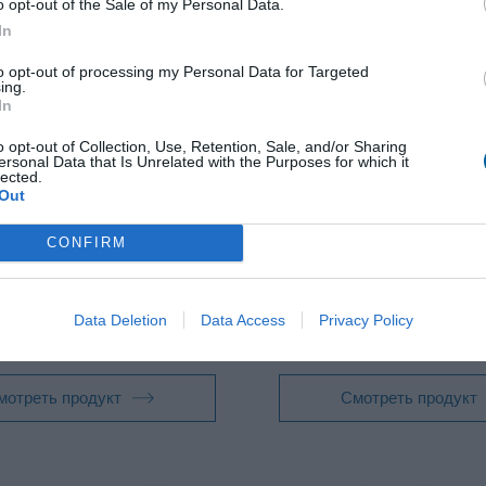
o opt-out of the Sale of my Personal Data.
In
to opt-out of processing my Personal Data for Targeted
ing.
In
o opt-out of Collection, Use, Retention, Sale, and/or Sharing
ersonal Data that Is Unrelated with the Purposes for which it
lected.
с электрическим и 5/3 с
5/2, 5/3 с электрическим 
Out
ческим приводом
пневматическим привод
2, 5/3
Функция:
5/2, 5/3
CONFIRM
нение:
16 - 25 мм / G1/2 - G1
DN и соединение:
10 мм / G3/
вление:
0,2 - 1 MPa
Рабочее давление:
0,15 - 1 M
P 65
Покрытие:
IP 65
Data Deletion
Data Access
Privacy Policy
ра окружающей среды:
-15 до 50
Температура окружающей сре
°C
мотреть продукт
Смотреть продукт