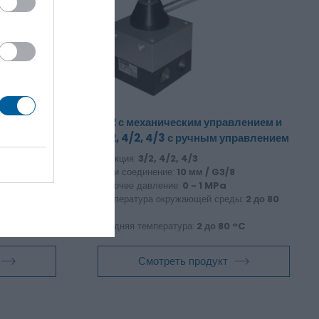
и 5/2 с
3/2 с механическим управлением и
ом
3/2, 4/2, 4/3 с ручным управлением
Функция:
3/2, 4/2, 4/3
8
DN и соединение:
10 мм / G3/8
Pa
Рабочее давление:
0 - 1 MPa
Температура окружающей среды:
2 до 80
ды:
-10 до 50
°C
Средняя температура:
2 до 80 °C
Смотреть продукт