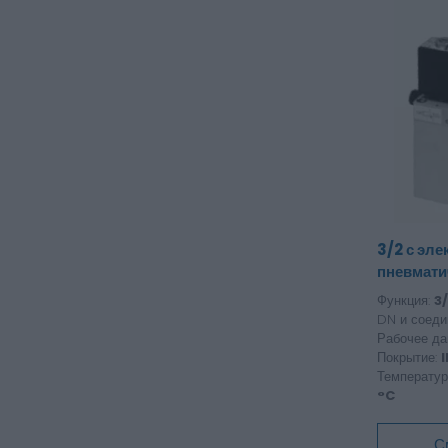
3/2 с эле
пневмати
Функция:
3/
DN и соеди
Рабочее да
Покрытие:
I
Температу
°C
С