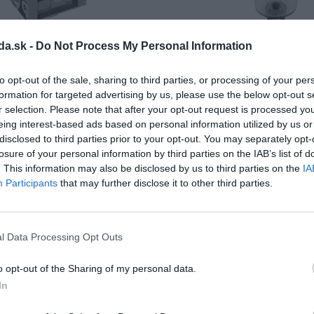
da.sk -
Do Not Process My Personal Information
онные клапаны
Очистители воздуха
нение:
10 – 16 мм / G3/8 – G1/2
DN и соединение:
10 – 16 мм /
to opt-out of the sale, sharing to third parties, or processing of your per
ра окружающей среды:
5 до 60
Рабочее давление:
0 - 1 MPa
formation for targeted advertising by us, please use the below opt-out s
Температура окружающей сре
r selection. Please note that after your opt-out request is processed y
а входе:
1,6 MPa
°C
а выходе:
0,02 до 1 MPa
Поток:
150 до 175 m3/h
eing interest-based ads based on personal information utilized by us or
до 280 m3/h
Средняя температура:
5 до 60
disclosed to third parties prior to your opt-out. You may separately opt-
losure of your personal information by third parties on the IAB’s list of
. This information may also be disclosed by us to third parties on the
IA
Participants
that may further disclose it to other third parties.
мотреть продукт
Смотреть продукт
l Data Processing Opt Outs
o opt-out of the Sharing of my personal data.
In