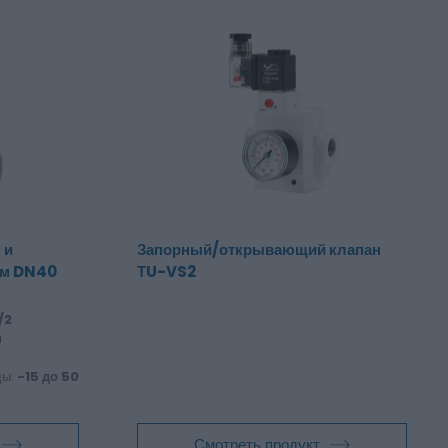
 и
Запорный/открывающий клапан
ом DN40
ТU-VS2
/2
a
ды:
-15 до 50
Смотреть продукт