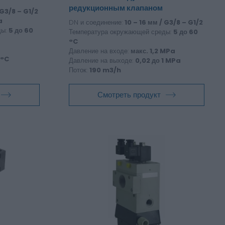
редукционным клапаном
 G3/8 – G1/2
a
DN и соединение:
10 – 16 мм / G3/8 – G1/2
ды:
5 до 60
Температура окружающей среды:
5 до 60
°C
Давление на входе:
макс. 1,2 MPa
 °C
Давление на выходе:
0,02 до 1 MPa
Поток:
190 m3/h
Смотреть продукт