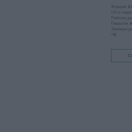
Функция:
2 
DN и соеди
Рабочее да
Покрытие:
I
Температу
°C
С