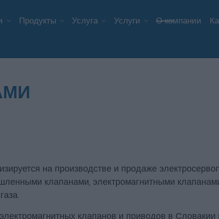
и
Продукты
Услуга
Услуги
О компании
Ка
АМИ
зируется на производстве и продаже электросервоп
шленными клапанами, электромагнитными клапанам
газа.
электромагнитных клапанов и приводов в Словакии 