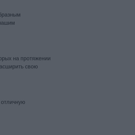
образным
 нашим
орых на протяжении
расширить свою
 отличную