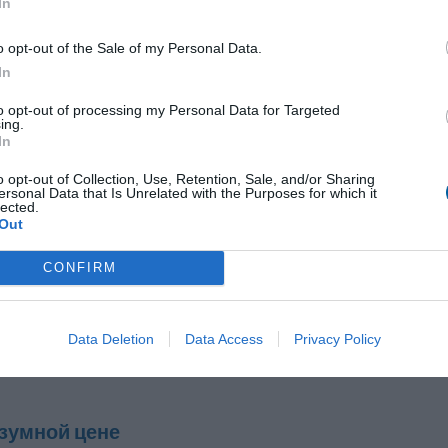
In
o opt-out of the Sale of my Personal Data.
In
тво
Нефтегазовая
Энер
to opt-out of processing my Personal Data for Targeted
промышленность
ing.
In
o opt-out of Collection, Use, Retention, Sale, and/or Sharing
ersonal Data that Is Unrelated with the Purposes for which it
lected.
Out
сть
пр
CONFIRM
Data Deletion
Data Access
Privacy Policy
ают нас?
азумной цене