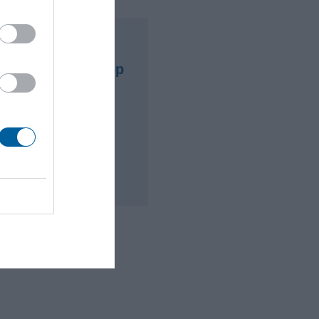
гетический сектор
Морская
омышленность