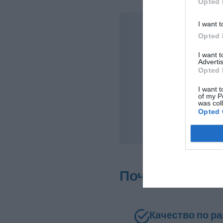
Opted 
I want t
Opted 
Водное хозяйс
I want 
Advertis
Opted 
I want t
of my P
was col
Общая
Opted 
промышленно
Почему выбир
Качество по р