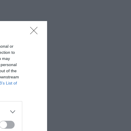
sonal or
ection to
ou may
 personal
out of the
 downstream
B’s List of
спользуя свои
 уникальных задач