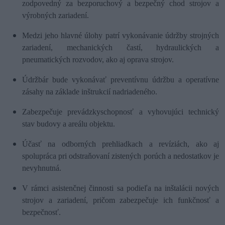
zodpovedný za bezporuchový a bezpečný chod strojov a
výrobných zariadení.
Medzi jeho hlavné úlohy patrí vykonávanie údržby strojných
zariadení, mechanických častí, hydraulických a
pneumatických rozvodov, ako aj oprava strojov.
Údržbár bude vykonávať preventívnu údržbu a operatívne
zásahy na základe inštrukcií nadriadeného.
Zabezpečuje prevádzkyschopnosť a vyhovujúci technický
stav budovy a areálu objektu.
Účasť na odborných prehliadkach a revíziách, ako aj
spolupráca pri odstraňovaní zistených porúch a nedostatkov je
nevyhnutná.
V rámci asistenčnej činnosti sa podieľa na inštalácii nových
strojov a zariadení, pričom zabezpečuje ich funkčnosť a
bezpečnosť.