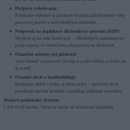
Podpora vzdelávania
Ponúkame odborné aj jazykové školenia prispôsobené vašej
pracovnej pozícii a individuálnym potrebám.
Príspevok na doplnkové dôchodkové sporenie (DDP)
Myslíme aj na vašu budúcnosť – dlhodobých zamestnancov
podporujeme vo finančnom zabezpečení na dôchodok.
Finančné odmeny pri jubileách
Vaša vernosť a pracovné výročia si u nás vážime a vieme ich
aj oceniť.
Firemné akcie a teambuildingy
Budujeme dobré vzťahy aj mimo práce – spoločné akcie
pomáhajú upevniť kolektív a prinášajú príjemnú atmosféru.
Mzdové podmienky (brutto)
1 100 EUR/mesiac. Mzda sa odvíja od skúsenosti kandidáta.