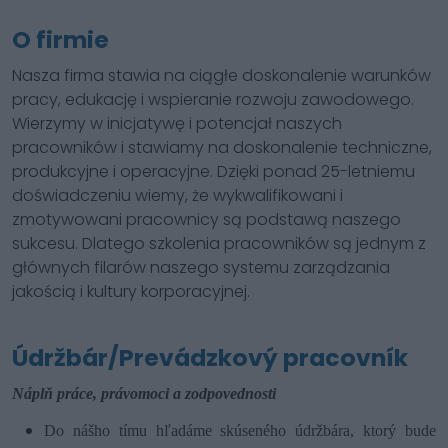
O firmie
Nasza firma stawia na ciągłe doskonalenie warunków
pracy, edukację i wspieranie rozwoju zawodowego.
Wierzymy w inicjatywę i potencjał naszych
pracowników i stawiamy na doskonalenie techniczne,
produkcyjne i operacyjne. Dzięki ponad 25-letniemu
doświadczeniu wiemy, że wykwalifikowani i
zmotywowani pracownicy są podstawą naszego
sukcesu. Dlatego szkolenia pracowników są jednym z
głównych filarów naszego systemu zarządzania
jakością i kultury korporacyjnej.
Údržbár/Prevádzkový pracovník
Náplň práce, právomoci a zodpovednosti
Do nášho tímu hľadáme skúseného údržbára, ktorý bude