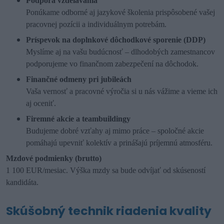
Podpora vzdelávania
Ponúkame odborné aj jazykové školenia prispôsobené vašej
pracovnej pozícii a individuálnym potrebám.
Príspevok na doplnkové dôchodkové sporenie (DDP)
Myslíme aj na vašu budúcnosť – dlhodobých zamestnancov
podporujeme vo finančnom zabezpečení na dôchodok.
Finančné odmeny pri jubileách
Vaša vernosť a pracovné výročia si u nás vážime a vieme ich
aj oceniť.
Firemné akcie a teambuildingy
Budujeme dobré vzťahy aj mimo práce – spoločné akcie
pomáhajú upevniť kolektív a prinášajú príjemnú atmosféru.
Mzdové podmienky (brutto)
1 100 EUR/mesiac. Výška mzdy sa bude odvíjať od skúseností
kandidáta.
Skúšobný technik riadenia kvality