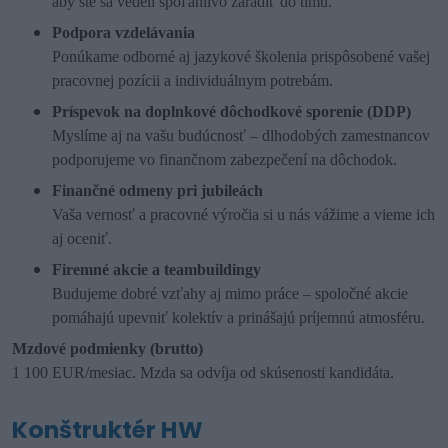
aby ste sa vedeli spoľahlivo zaradiť do tímu.
Podpora vzdelávania
Ponúkame odborné aj jazykové školenia prispôsobené vašej
pracovnej pozícii a individuálnym potrebám.
Príspevok na doplnkové dôchodkové sporenie (DDP)
Myslíme aj na vašu budúcnosť – dlhodobých zamestnancov
podporujeme vo finančnom zabezpečení na dôchodok.
Finančné odmeny pri jubileách
Vaša vernosť a pracovné výročia si u nás vážime a vieme ich
aj oceniť.
Firemné akcie a teambuildingy
Budujeme dobré vzťahy aj mimo práce – spoločné akcie
pomáhajú upevniť kolektív a prinášajú príjemnú atmosféru.
Mzdové podmienky (brutto)
1 100 EUR/mesiac. Mzda sa odvíja od skúsenosti kandidáta.
Konštruktér HW