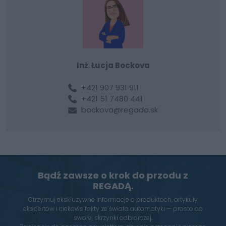
Inż. Łucja Bockova
+421 907 931 911
+421 51 7480 441
bockova@regada.sk
Bądź zawsze o krok do przodu z
REGADĄ.
Otrzymuj ekskluzywne informacje o produktach, artykuły
ekspertów i ciekawe fakty ze świata automatyki — prosto do
swojej skrzynki odbiorczej.