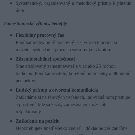
Systematický, organizovaný a metodický prístup k plneniu
úloh
Zamestnanecké výhody, benefity
Flexibilný pracovný čas
Ponúkame flexibilný pracovný čas, vďaka ktorému si
môžete lepšie zladiť prácu so súkromným životom.
Zázemie stabilnej spoločnosti
Sme etablovaný zamestnávateľ s viac ako 25-ročnou
tradíciou. Ponúkame istotu, korektné podmienky a dlhodobú
perspektívu.
Ľudský prístup a otvorená komunikácia
Zakladáme si na férových vzťahoch, individuálnom prístupe
a prostredí, kde sa každý zamestnanec môže cítiť
rešpektovaný.
Zaškolenie na pozíciu
Nepotrebujete hneď všetko vedieť – dôkladne vás zaučíme,