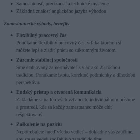
Samostatnosť, precíznosť a technické myslenie
Základná znalosť anglického jazyka výhodou
Zamestnanecké výhody, benefity
Flexibilný pracovný čas
Ponúkame flexibilný pracovný čas, vďaka ktorému si
môžete lepšie zladiť prácu so súkromným životom.
Zázemie stabilnej spoločnosti
Sme etablovaný zamestnávateľ s viac ako 25-ročnou
tradíciou. Ponúkame istotu, korektné podmienky a dlhodobú
perspektívu.
Ľudský prístup a otvorená komunikácia
Zakladáme si na férových vzťahoch, individuálnom prístupe
a prostredí, kde sa každý zamestnanec môže cítiť
rešpektovaný.
Zaškolenie na pozíciu
Nepotrebujete hneď všetko vedieť – dôkladne vás zaučíme,
aby ste sa vedeli spoľahlivo zaradiť do tímu.