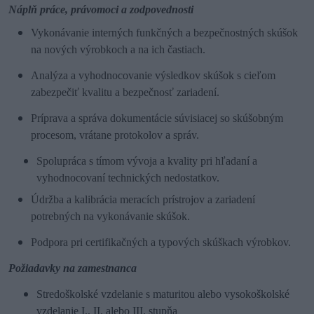
Náplň práce, právomoci a zodpovednosti
Vykonávanie interných funkčných a bezpečnostných skúšok
na nových výrobkoch a na ich častiach.
Analýza a vyhodnocovanie výsledkov skúšok s cieľom
zabezpečiť kvalitu a bezpečnosť zariadení.
Príprava a správa dokumentácie súvisiacej so skúšobným
procesom, vrátane protokolov a správ.
Spolupráca s tímom vývoja a kvality pri hľadaní a
vyhodnocovaní technických nedostatkov.
Údržba a kalibrácia meracích prístrojov a zariadení
potrebných na vykonávanie skúšok.
Podpora pri certifikačných a typových skúškach výrobkov.
Požiadavky na zamestnanca
Stredoškolské vzdelanie s maturitou alebo vysokoškolské
vzdelanie I., II. alebo III. stupňa