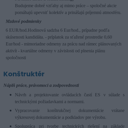
Budujeme dobré vzťahy aj mimo práce – spoločné akcie
pomáhajú upevniť kolektív a prinášajú príjemnú atmosféru.
Mzdové podmienky
6 EUR/hod.
Hodinová sadzba 6 Eur/hod., prípadne podľa
skúsenosti kandidáta. - príplatok za sťažené prostredie 0,60
Eur/hod - mimoriadne odmeny za prácu nad rámec plánovaných
aktivít - kvartálne odmeny v závislosti od plnenia plánu
spoločnosti
Konštruktér
Náplň práce, právomoci a zodpovednosti
Návrh a projektovanie ovládacích častí ES v súlade s
technickými požiadavkami a normami.
Vypracovanie konštrukčnej dokumentácie vrátane
výkresovej dokumentácie a podkladov pre výrobu.
Spolupráca pri tvorbe technických riešení na základe