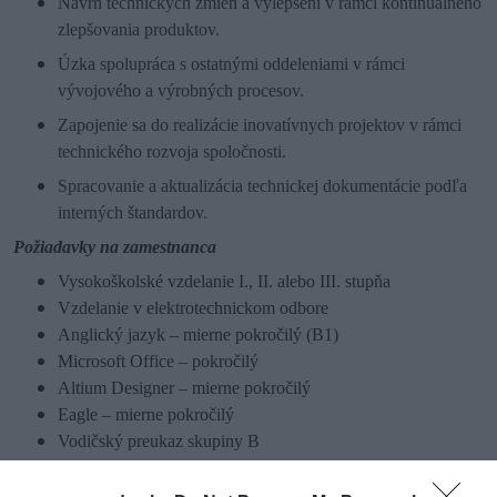
Návrh technických zmien a vylepšení v rámci kontinuálneho
zlepšovania produktov.
Úzka spolupráca s ostatnými oddeleniami v rámci
vývojového a výrobných procesov.
Zapojenie sa do realizácie inovatívnych projektov v rámci
technického rozvoja spoločnosti.
Spracovanie a aktualizácia technickej dokumentácie podľa
interných štandardov.
Požiadavky na zamestnanca
Vysokoškolské vzdelanie I., II. alebo III. stupňa
Vzdelanie v elektrotechnickom odbore
Anglický jazyk – mierne pokročilý (B1)
Microsoft Office – pokročilý
Altium Designer – mierne pokročilý
Eagle – mierne pokročilý
Vodičský preukaz skupiny B
Pozícia je vhodná aj pre absolventa