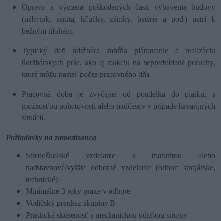
Oprava a výmena poškodených častí vybavenia budovy
(nábytok, sanita, kľučky, zámky, batérie a pod.) patrí k
bežným úlohám.
Typický deň údržbára zahŕňa plánovanie a realizáciu
údržbárskych prác, ako aj reakciu na nepredvídané poruchy,
ktoré môžu nastať počas pracovného dňa.
Pracovná doba je zvyčajne od pondelka do piatku, s
možnosťou pohotovosti alebo nadčasov v prípade havarijných
situácií.
Požiadavky na zamestnanca
Stredoškolské vzdelanie s maturitou alebo
nadstavbové/vyššie odborné vzdelanie (odbor: strojárske,
technické)
Minimálne 3 roky praxe v odbore
Vodičský preukaz skupiny B
Praktická skúsenosť s mechanickou údržbou strojov