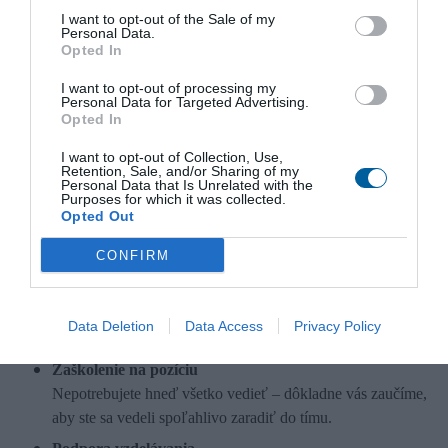
dokumentácii
I want to opt-out of the Sale of my
Personal Data.
Opted In
Zamestnanecké výhody, benefity
Flexibilný pracovný čas
I want to opt-out of processing my
Personal Data for Targeted Advertising.
Ponúkame flexibilný pracovný čas, vďaka ktorému si
Opted In
môžete lepšie zladiť prácu so súkromným životom.
I want to opt-out of Collection, Use,
Zázemie stabilnej spoločnosti
Retention, Sale, and/or Sharing of my
Personal Data that Is Unrelated with the
Sme etablovaný zamestnávateľ s viac ako 25-ročnou
Purposes for which it was collected.
tradíciou. Ponúkame istotu, korektné podmienky a dlhodobú
Opted Out
perspektívu.
CONFIRM
Ľudský prístup a otvorená komunikácia
Zakladáme si na férových vzťahoch, individuálnom prístupe
a prostredí, kde sa každý zamestnanec môže cítiť
Data Deletion
Data Access
Privacy Policy
rešpektovaný.
Zaškolenie na pozíciu
Nepotrebujete hneď všetko vedieť – dôkladne vás zaučíme,
aby ste sa vedeli spoľahlivo zaradiť do tímu.