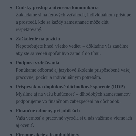
Ľudský prístup a otvorená komunikácia
Zakladáme si na férových vzťahoch, individuálnom prístupe
a prostredí, kde sa každý zamestnanec môže cítiť
rešpektovaný.
Zaškolenie na pozíciu
Nepotrebujete hneď všetko vedieť – dôkladne vás zaučíme,
aby ste sa vedeli spoľahlivo zaradiť do tímu.
Podpora vzdelávania
Ponúkame odborné aj jazykové školenia prispôsobené vašej
pracovnej pozícii a individuálnym potrebám.
Príspevok na doplnkové dôchodkové sporenie (DDP)
Myslíme aj na vašu budúcnosť – dlhodobých zamestnancov
podporujeme vo finančnom zabezpečení na dôchodok.
Finančné odmeny pri jubileách
Vaša vernosť a pracovné výročia si u nás vážime a vieme ich
aj oceniť.
Firemné akcie a teambuildingy