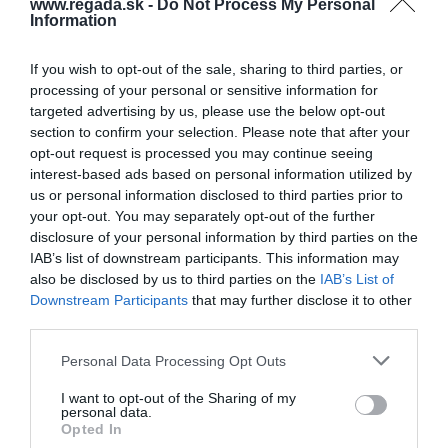
www.regada.sk -
Do Not Process My Personal
Osobnostné predpoklady a zručnosti:
Information
Odborná spôsobilosť v elektrotechnike minimálne podľa
If you wish to opt-out of the sale, sharing to third parties, or
§21 Vyhlášky MPSVR SR č. 508/2009 Z. z.
processing of your personal or sensitive information for
Dobrá konštrukčná a priestorová predstavivosť, technické
targeted advertising by us, please use the below opt-out
myslenie
section to confirm your selection. Please note that after your
Flexibilita v myslení a schopnosť prispôsobiť sa rôznym
opt-out request is processed you may continue seeing
pracovným situáciám
interest-based ads based on personal information utilized by
us or personal information disclosed to third parties prior to
Vysoký zmysel pre zodpovednosť a schopnosť
your opt-out. You may separately opt-out of the further
samostatného riešenia úloh
disclosure of your personal information by third parties on the
Tvorivý prístup, precíznosť a praktické zameranie pri riešení
IAB’s list of downstream participants. This information may
technických výziev
also be disclosed by us to third parties on the
IAB’s List of
Motivácia na sebe pracovať, ochota vzdelávať sa a
Downstream Participants
that may further disclose it to other
profesijne rozvíjať
third parties.
Schopnosť tímovej spolupráce a aktívna komunikácia v
Personal Data Processing Opt Outs
rámci projektového tímu
Analytické schopnosti a orientácia na efektívne riešenie
I want to opt-out of the Sharing of my
personal data.
problémov
Opted In
Systematický, organizovaný a metodický prístup k práci a