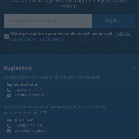
Zapisz się do naszego newslettera, aby nie przegapić niczego
ważnego.
Wysłać
Wyrażam zgodę na przetwarzanie danych osobowych.
Polityka
ochrony danych osobowych
.
Kupiectwo
Sprzedaż serwonapędów i armatury przemysłowej
Ing. Marko Štofan
+421 51 7480 462
stofan@regada.sk
Sprzedaż zaworów elektromagnetycznych, elementów
pneumatycznych i RTP
Ing. Ján Mihelič
+421 51 7480 465
mihelic@regada.sk