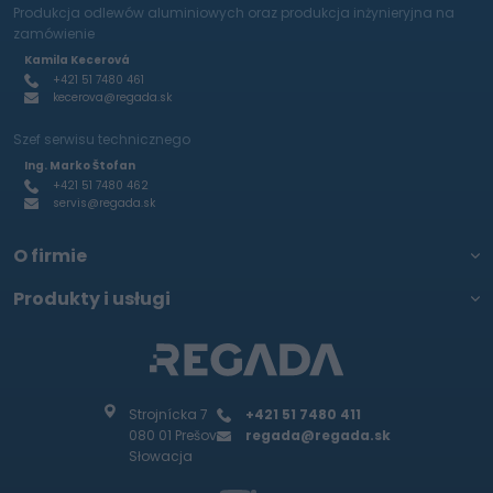
Produkcja odlewów aluminiowych oraz produkcja inżynieryjna na
zamówienie
Kamila Kecerová
+421 51 7480 461
kecerova@regada.sk
Szef serwisu technicznego
Ing. Marko Štofan
+421 51 7480 462
servis@regada.sk
O firmie
Produkty i usługi
Strojnícka 7
+421 51 7480 411
080 01 Prešov
regada@regada.sk
Słowacja