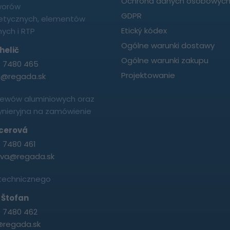
Ochrona danych osobowyc
worów
GDPR
etycznych, elementów
Etický kódex
ych i RTP
Ogólne warunki dostawy
helič
Ogólne warunki zakupu
1 7480 465
Projektowanie
c@regada.sk
lewów aluminiowych oraz
żynieryjna na zamówienie
cerová
1 7480 461
ova@regada.sk
 technicznego
 Štofan
1 7480 462
@regada.sk