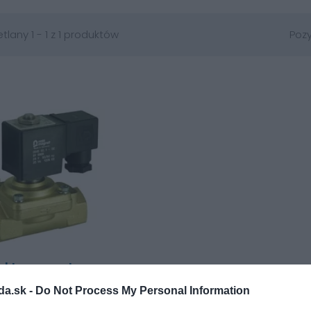
tlany 1 - 1 z 1 produktów
Pozy
lektromagnetyczny w
podstawowej zamknięty
da.sk -
Do Not Process My Personal Information
ałania:
kontrolowane na siłę