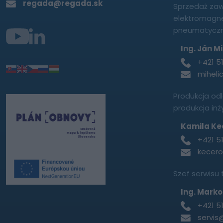
regada@regada.sk
Sprzedaż za
elektromagn
pneumatyczn
Ing. Ján Mi
+421 5
miheli
Produkcja od
produkcja in
Kamila Ke
+421 5
kecer
Szef serwisu
Ing. Marko
+421 5
servis