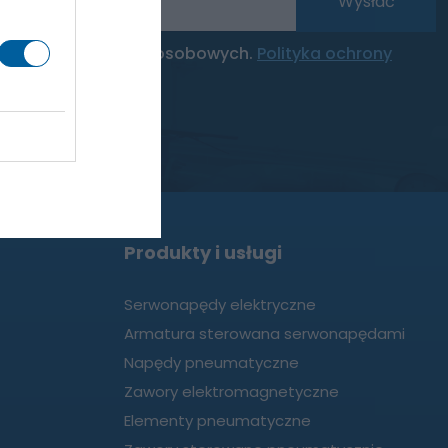
Wysłać
etwarzanie danych osobowych.
Polityka ochrony
Produkty i usługi
Serwonapędy elektryczne
Armatura sterowana serwonapędami
Napędy pneumatyczne
Zawory elektromagnetyczne
Elementy pneumatyczne