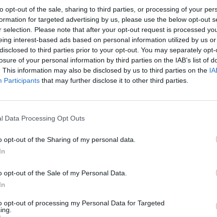
wać:
2/2 NZ
to opt-out of the sale, sharing to third parties, or processing of your per
zenie:
10 - 40 mm / G3/8 - G1
formation for targeted advertising by us, please use the below opt-out s
r selection. Please note that after your opt-out request is processed y
pracy:
maks. 1 MPa
ziałalności:
Petrochemia i
eing interest-based ads based on personal information utilized by us or
two, Energeryka,
disclosed to third parties prior to your opt-out. You may separately opt-
i, Przemysł
losure of your personal information by third parties on the IAB’s list of
. This information may also be disclosed by us to third parties on the
IA
Participants
that may further disclose it to other third parties.
obacz produkt
l Data Processing Opt Outs
o opt-out of the Sharing of my personal data.
In
o opt-out of the Sale of my Personal Data.
In
to opt-out of processing my Personal Data for Targeted
zodu z
ing.