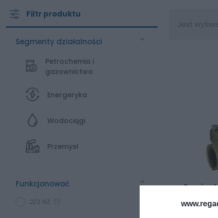
Filtr produktu
Jest wyświe
Segmenty działalności
Petrochemia i
gazownictwo
Energeryka
Wodociągi
Przemysł
Funkcjonować
Zawór e
pozycji 
2/2 NZ
(1)
www.rega
Zasada dzi