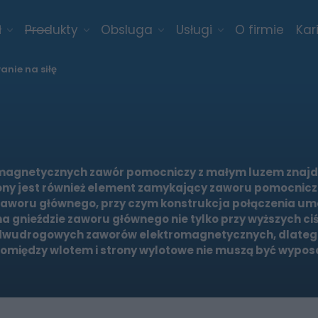
ł
Produkty
Obsluga
Usługi
O firmie
Kar
anie na siłę
gnetycznych zawór pomocniczy z małym luzem znajdu
ony jest również element zamykający zaworu pomocnic
woru głównego, przy czym konstrukcja połączenia um
ieździe zaworu głównego nie tylko przy wyższych ciśni
io dwudrogowych zaworów elektromagnetycznych, dlateg
omiędzy wlotem i strony wylotowe nie muszą być wypos