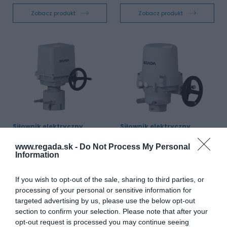
Zobacz produkt
Zobacz produkt
Siłownik elektryczny
Siłownik elektryczny
jednoobrotowy SP 2.4
jednoobrotowy UP 1
www.regada.sk -
Do Not Process My Personal
Segmenty działalności:
Segmenty działalności:
Information
Energeryka, Wodociągi,
Energeryka, Wodociągi,
Przemysł
Przemysł
Stopień ochrony:
IP67, IP68
Stopień ochrony:
IP66, IP68
Moment obrotowy:
575 do 650 Nm
Moment obrotowy:
22 do 170 Nm
If you wish to opt-out of the sale, sharing to third parties, or
processing of your personal or sensitive information for
targeted advertising by us, please use the below opt-out
Zobacz produkt
Zobacz produkt
section to confirm your selection. Please note that after your
opt-out request is processed you may continue seeing