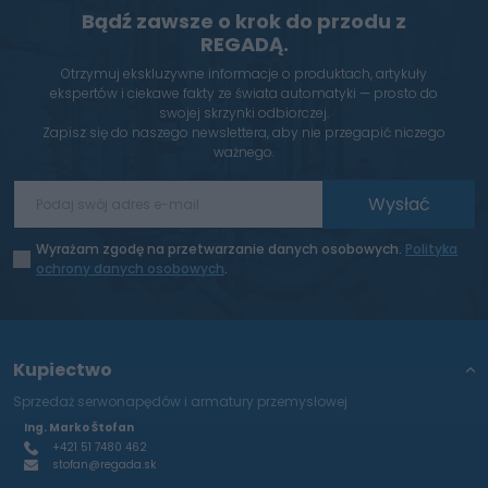
Bądź zawsze o krok do przodu z
REGADĄ.
Otrzymuj ekskluzywne informacje o produktach, artykuły
ekspertów i ciekawe fakty ze świata automatyki — prosto do
swojej skrzynki odbiorczej.
Zapisz się do naszego newslettera, aby nie przegapić niczego
ważnego.
Wysłać
Wyrażam zgodę na przetwarzanie danych osobowych.
Polityka
ochrony danych osobowych
.
Kupiectwo
Sprzedaż serwonapędów i armatury przemysłowej
Ing. Marko Štofan
+421 51 7480 462
stofan@regada.sk