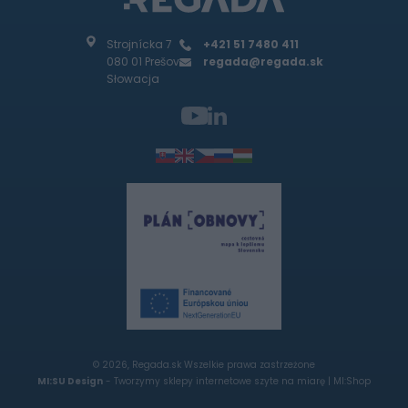
Strojnícka 7
+421 51 7480 411
080 01 Prešov
regada@regada.sk
Słowacja
© 2026, Regada.sk Wszelkie prawa zastrzeżone
MI:SU Design
- Tworzymy sklepy internetowe szyte na miarę |
MI:Shop