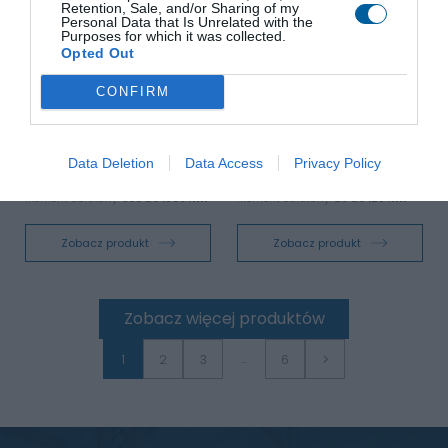
Retention, Sale, and/or Sharing of my
Personal Data that Is Unrelated with the
Purposes for which it was collected.
Opted Out
CONFIRM
Siłownik elektryczny
Siłownik elektryczny
jednoobrotowy UP 2.5
jednoobrotowy MPR
Segmenty działalności:
Segmenty działalności:
Energeryka, Wodociągi,
Energeryka, Wodociągi,
Data Deletion
Data Access
Privacy Policy
Przemysł
Przemysł
Stopień ochrony:
IP66, IP68
Stopień ochrony:
IP67
Moment obrotowy:
300 do 1800 Nm
Moment obrotowy:
25 do 125 Nm
Zobacz produkt
Zobacz produkt
Zobacz więcej produktów
...
1
2
3
6