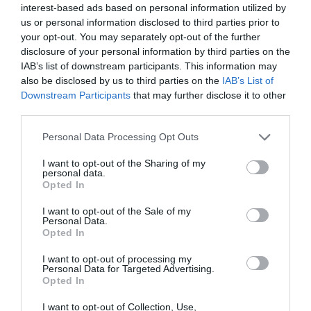
interest-based ads based on personal information utilized by
us or personal information disclosed to third parties prior to
your opt-out. You may separately opt-out of the further
disclosure of your personal information by third parties on the
IAB’s list of downstream participants. This information may
also be disclosed by us to third parties on the
IAB’s List of
Downstream Participants
that may further disclose it to other
third parties.
Siłownik elektryczny
Siłownik elektryczny
jednoobrotowy UP 2
jednoobrotowy UP 2.4
Personal Data Processing Opt Outs
Segmenty działalności:
Segmenty działalności:
Energeryka, Wodociągi,
Energeryka, Wodociągi,
I want to opt-out of the Sharing of my
Przemysł
Przemysł
personal data.
Stopień ochrony:
IP66, IP68
Stopień ochrony:
IP66, IP68
Opted In
Moment obrotowy:
75 do 300 Nm
Moment obrotowy:
110 do 800 Nm
I want to opt-out of the Sale of my
Personal Data.
Zobacz produkt
Zobacz produkt
Opted In
I want to opt-out of processing my
Personal Data for Targeted Advertising.
Opted In
I want to opt-out of Collection, Use,