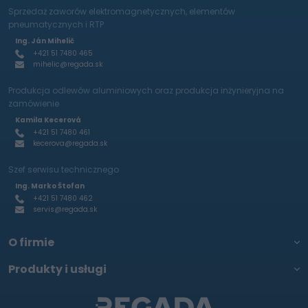
Sprzedaż zaworów elektromagnetycznych, elementów
pneumatycznych i RTP
Ing. Ján Mihelič
+421 51 7480 465
mihelic@regada.sk
Produkcja odlewów aluminiowych oraz produkcja inżynieryjna na
zamówienie
Kamila Kecerová
+421 51 7480 461
kecerova@regada.sk
Szef serwisu technicznego
Ing. Marko Štofan
+421 51 7480 462
servis@regada.sk
O firmie
Produkty i usługi