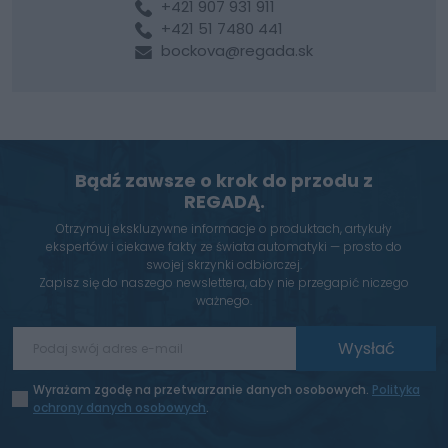
+421 907 931 911
+421 51 7480 441
bockova@regada.sk
Bądź zawsze o krok do przodu z
REGADĄ.
Otrzymuj ekskluzywne informacje o produktach, artykuły
ekspertów i ciekawe fakty ze świata automatyki — prosto do
swojej skrzynki odbiorczej.
Zapisz się do naszego newslettera, aby nie przegapić niczego
ważnego.
Wysłać
Wyrażam zgodę na przetwarzanie danych osobowych.
Polityka
ochrony danych osobowych
.