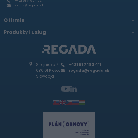
+421 51 7480 462
servis@regada.sk
O firmie
Produkty i usługi
Strojnícka 7
+421 51 7480 411
080 01 Prešov
regada@regada.sk
Słowacja