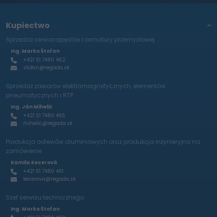
Kupiectwo
Sprzedaż serwonapędów i armatury przemysłowej
Ing. Marko Štofan
+421 51 7480 462
stofan@regada.sk
Sprzedaż zaworów elektromagnetycznych, elementów
pneumatycznych i RTP
Ing. Ján Mihelič
+421 51 7480 465
mihelic@regada.sk
Produkcja odlewów aluminiowych oraz produkcja inżynieryjna na
zamówienie
Kamila Kecerová
+421 51 7480 461
kecerova@regada.sk
Szef serwisu technicznego
Ing. Marko Štofan