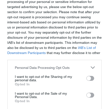
processing of your personal or sensitive information for
targeted advertising by us, please use the below opt-out
section to confirm your selection. Please note that after your
opt-out request is processed you may continue seeing
interest-based ads based on personal information utilized by
us or personal information disclosed to third parties prior to
Podwójna edukacja przygotowuje mnie na
your opt-out. You may separately opt-out of the further
jutro dzięki dzisiejszym doświadczeniom.
disclosure of your personal information by third parties on the
IAB’s list of downstream participants. This information may
also be disclosed by us to third parties on the
IAB’s List of
Downstream Participants
that may further disclose it to other
Dlaczego edukacja dualna u nas?
third parties.
Personal Data Processing Opt Outs
I want to opt-out of the Sharing of my
Integracja z zespołem w trakcie
personal data.
studiów
Opted In
Umowa o naukę pozwala uczniom stać się
I want to opt-out of the Sale of my
Personal Data.
członkami zespołu już w trakcie nauki w szkole
Opted In
średniej.