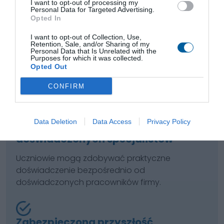
I want to opt-out of processing my
Personal Data for Targeted Advertising.
Opted In
Dostęp do nowoczesnych
I want to opt-out of Collection, Use,
technologii
Retention, Sale, and/or Sharing of my
Personal Data that Is Unrelated with the
Purposes for which it was collected.
Uczniowie mają możliwość pracy na
Opted Out
najnowocześniejszych maszynach CNC, co
poszerza ich umiejętności techniczne.
CONFIRM
Data Deletion
Data Access
Privacy Policy
Edukacja pod okiem
doświadczonych specjalistów
Uczniowie mogą zdobywać praktyczne
doświadczenie bezpośrednio od
doświadczonych pracowników firmy.
Zabezpieczona przyszłość