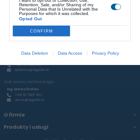
I want to opt-out of Collection, Use,
Retention, Sale, and/or Sharing of my
Personal Data that Is Unrelated with the
Sprzedaż zaworów elektromagnetycznych, elementów
Purposes for which it was collected.
pneumatycznych i RTP
Opted Out
Ing. Ján Mihelič
+421 51 7480 465
CONFIRM
mihelic@regada.sk
Produkcja odlewów aluminiowych oraz produkcja inżynieryjna na
zamówienie
Data Deletion
Data Access
Privacy Policy
Kamila Kecerová
+421 51 7480 461
kecerova@regada.sk
Szef serwisu technicznego
Ing. Marko Štofan
+421 51 7480 462
servis@regada.sk
O firmie
Produkty i usługi