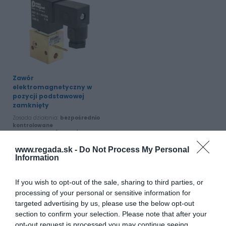
Zawór
elektromagnetyczny w
pozycji podstawowej
zamknięty
Zasada działania:
bezpośrednio
kontrolowane
Funkcjonować:
3/2 NZ, 2/2 NZ
DN i połączenie:
1 - 2 mm / oring;
M5
www.regada.sk -
Do Not Process My Personal
Information
Zobacz produkt
If you wish to opt-out of the sale, sharing to third parties, or
processing of your personal or sensitive information for
targeted advertising by us, please use the below opt-out
section to confirm your selection. Please note that after your
opt-out request is processed you may continue seeing