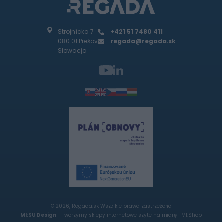
Strojnícka 7
+421 51 7480 411
080 01 Prešov
regada@regada.sk
Słowacja
© 2026, Regada.sk Wszelkie prawa zastrzeżone
MI:SU Design
- Tworzymy sklepy internetowe szyte na miarę |
MI:Shop