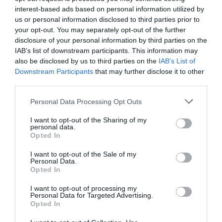
interest-based ads based on personal information utilized by
Bądź zawsze o krok do przodu z
us or personal information disclosed to third parties prior to
REGADĄ.
your opt-out. You may separately opt-out of the further
disclosure of your personal information by third parties on the
Otrzymuj ekskluzywne informacje o produktach, artykuły
ekspertów i ciekawe fakty ze świata automatyki — prosto do
IAB’s list of downstream participants. This information may
swojej skrzynki odbiorczej.
also be disclosed by us to third parties on the
IAB’s List of
Zapisz się do naszego newslettera, aby nie przegapić niczego
Downstream Participants
that may further disclose it to other
ważnego.
third parties.
Wysłać
Personal Data Processing Opt Outs
I want to opt-out of the Sharing of my
Wyrażam zgodę na przetwarzanie danych osobowych.
Polityka
personal data.
ochrony danych osobowych
.
Opted In
I want to opt-out of the Sale of my
Personal Data.
Opted In
Kupiectwo
I want to opt-out of processing my
Sprzedaż serwonapędów i armatury przemysłowej
Personal Data for Targeted Advertising.
Ing. Marko Štofan
Opted In
+421 51 7480 462
stofan@regada.sk