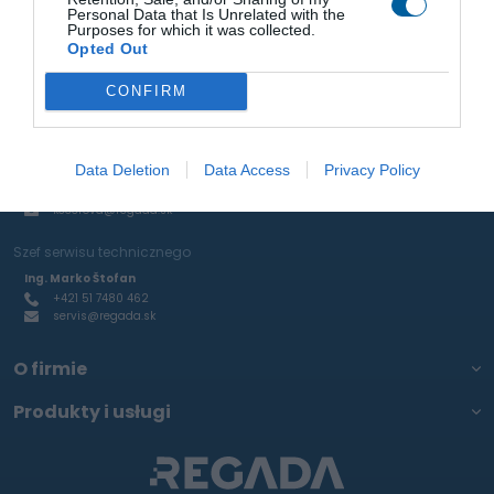
Personal Data that Is Unrelated with the
pneumatycznych i RTP
Purposes for which it was collected.
Ing. Ján Mihelič
Opted Out
+421 51 7480 465
mihelic@regada.sk
CONFIRM
Produkcja odlewów aluminiowych oraz produkcja inżynieryjna na
zamówienie
Data Deletion
Data Access
Privacy Policy
Kamila Kecerová
+421 51 7480 461
kecerova@regada.sk
Szef serwisu technicznego
Ing. Marko Štofan
+421 51 7480 462
servis@regada.sk
O firmie
Produkty i usługi