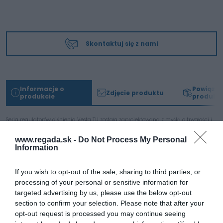
Skontaktuj się z nami
Informacje o
Powiąza
Zdjęcie produktu
produkcie
produkt
Seria regulatorów ciśnienia Vesta TU została zaprojektowana z myślą o trwałości i
długiej żywotności. Korpusy serii wykonane są z odlewanego ciśnieniowo
aluminium, natomiast elementy sterujące wykonane są ze specjalnego polimeru
www.regada.sk -
Do Not Process My Personal
zapewniającego wysoką trwałość. Dla większej trwałości, dla serii TU-3, TU-4, TU-4H i
Information
TU-5 dostępne są wersje metalowych elementów sterujących ze wskaźnikiem
pryzmatycznym. Wreszcie, aby zwiększyć wytrzymałość i lepszą kontrolę wydajności,
regulatory ciśnienia są uruchamiane za pomocą tłoka z polimeru acetalowego z
If you wish to opt-out of the sale, sharing to third parties, or
uszczelką NBR.
processing of your personal or sensitive information for
targeted advertising by us, please use the below opt-out
section to confirm your selection. Please note that after your
opt-out request is processed you may continue seeing