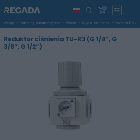
0
Wstęp
Elementy pneumatyczne
Westa
Edycja jednostek
Rozmiar FRL 3 j
Reduktor ciśnienia TU-R3 (G 1/4″, G
3/8″, G 1/2″)