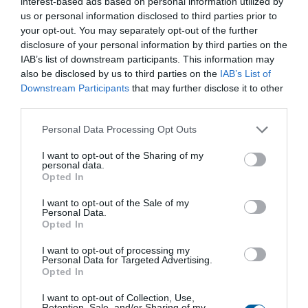
Bądź zawsze o krok do przodu z
interest-based ads based on personal information utilized by
REGADĄ.
us or personal information disclosed to third parties prior to
your opt-out. You may separately opt-out of the further
Otrzymuj ekskluzywne informacje o produktach, artykuły
disclosure of your personal information by third parties on the
ekspertów i ciekawe fakty ze świata automatyki — prosto do
swojej skrzynki odbiorczej.
IAB’s list of downstream participants. This information may
Zapisz się do naszego newslettera, aby nie przegapić niczego
also be disclosed by us to third parties on the
IAB’s List of
ważnego.
Downstream Participants
that may further disclose it to other
third parties.
Wysłać
Personal Data Processing Opt Outs
Wyrażam zgodę na przetwarzanie danych osobowych.
Polityka
I want to opt-out of the Sharing of my
ochrony danych osobowych
.
personal data.
Opted In
I want to opt-out of the Sale of my
Personal Data.
Kupiectwo
Opted In
Sprzedaż serwonapędów i armatury przemysłowej
I want to opt-out of processing my
Ing. Marko Štofan
Personal Data for Targeted Advertising.
+421 51 7480 462
Opted In
stofan@regada.sk
I want to opt-out of Collection, Use,
Sprzedaż zaworów elektromagnetycznych, elementów
Retention, Sale, and/or Sharing of my